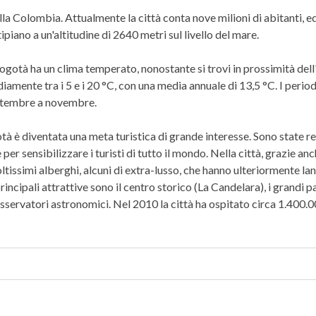
ella Colombia. Attualmente la città conta nove milioni di abitanti, ed 
ltipiano a un'altitudine di 2640 metri sul livello del mare.
 Bogotà ha un clima temperato, nonostante si trovi in prossimità dell
amente tra i 5 e i 20 °C, con una media annuale di 13,5 °C. I period
ettembre a novembre.
tà è diventata una meta turistica di grande interesse. Sono state r
er sensibilizzare i turisti di tutto il mondo. Nella città, grazie a
ltissimi alberghi, alcuni di extra-lusso, che hanno ulteriormente la
principali attrattive sono il centro storico (La Candelara), i grandi pa
osservatori astronomici. Nel 2010 la città ha ospitato circa 1.400.00