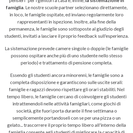
pensieri” per i genitori a casa è, infine,
la sistemazione in
famiglia
. Le nostre scuole partner selezionano direttamente,
in loco, le famiglie ospitate, ed inviano regolarmente loro
rappresentanti in ispezione. Inoltre, alla fine della
permanenza, le famiglie sono sottoposte al giudizio degli
studenti, invitati a lasciare il proprio feedback sull'esperienza.
La sistemazione prevede camere singole o doppie (le famiglie
possono ospitare anche più di uno studente nello stesso
periodo) e trattamento di pensione completa.
Essendo gli studenti ancora minorenni, le famiglie sono a
completa disposizione e garantiscono sulle uscite serali:
famiglie e ragazzi devono rispettare gli orari stabiliti. Nel
tempo libero, le famiglie cercano di coinvolgere gli studenti
intrattenendoli nelle attività famigliari, come giochi di
società, gite fuori porta durante il fine settimana o
semplicemente portandoseli con se per una pizza o un
gelato... trascorrere il proprio tempo libero all'interno della
famiglia consente agli studenti di migliorare la capacità di