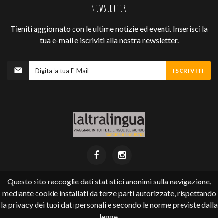
NEWSLETTER
Tieniti aggiornato con le ultime notizie ed eventi. Inserisci la
tua e-mail e iscriviti alla nostra newsletter.
ISCRIVITI
Questo sito raccoglie dati statistici anonimi sulla navigazione,
mediante cookie installati da terze parti autorizzate, rispettando
Laltralingua ©
2026
.
la privacy dei tuoi dati personali e secondo le norme previste dalla
Via Pioda 4 (accanto cinema Corso) - 6900 Lugano
tel +41 (0) 91 924 22 35 - email
info@laltralingua.ch
legge.