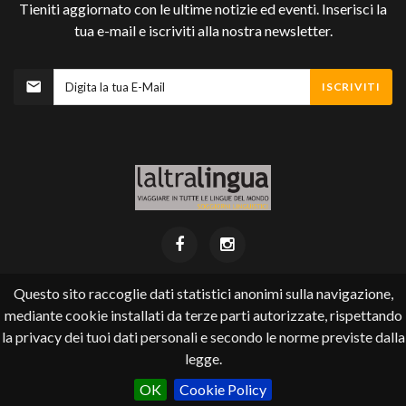
Tieniti aggiornato con le ultime notizie ed eventi. Inserisci la
tua e-mail e iscriviti alla nostra newsletter.
ISCRIVITI
Questo sito raccoglie dati statistici anonimi sulla navigazione,
mediante cookie installati da terze parti autorizzate, rispettando
Laltralingua ©
2026
.
la privacy dei tuoi dati personali e secondo le norme previste dalla
Via Pioda 4 (accanto cinema Corso) - 6900 Lugano
tel +41 (0) 91 924 22 35 - email
info@laltralingua.ch
legge.
un altro sito realizzato con il CMS di eQuality srl
OK
Cookie Policy